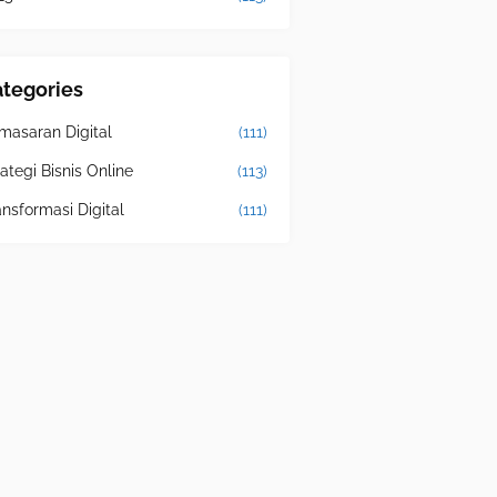
tegories
masaran Digital
(111)
ategi Bisnis Online
(113)
ansformasi Digital
(111)